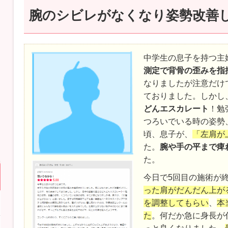
腕のシビレがなくなり姿勢改善
中学生の息子を持つ主
測定で背骨の歪みを指
なりましたが注意だけ
ておりました。しかし
どんエスカレート
！勉
つろいでいる時の姿勢
頃、息子が、
「左肩が
た。
腕や手の平まで痺
た。
今日で5回目の施術が
った肩がだんだん上が
を調整してもらい
、
本
た
。何だか急に身長が