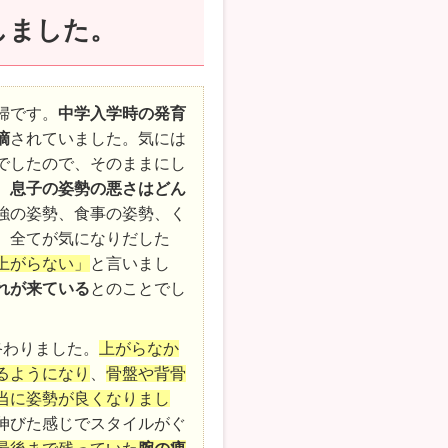
しました。
婦です。
中学入学時の発育
摘
されていました。気には
でしたので、そのままにし
、
息子の姿勢の悪さはどん
強の姿勢、食事の姿勢、く
、全てが気になりだした
上がらない」
と言いまし
れが来ている
とのことでし
終わりました。
上がらなか
るようになり
、
骨盤や背骨
当に姿勢が良くなりまし
伸びた感じでスタイルがぐ