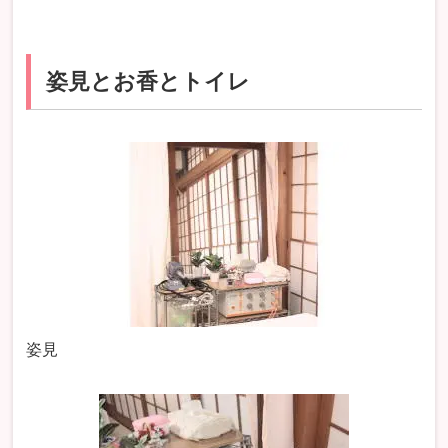
姿見とお香とトイレ
姿見